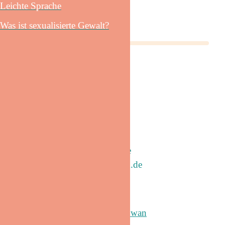
Leichte Sprache
Was ist sexualisierte Gewalt?
Zündfunke e.V.
Adresse / Büro:
Hospitalstraße 111
22767 Hamburg
Tel.:
040 / 890 12 15
Büro:
040 / 890 51 78
Web:
www.zuendfunke-hh.de
E-Mail:
info@zuendfunke-hh.de
Grafikdesign:
Büro KLASS
Programmierung:
Amyra Radwan