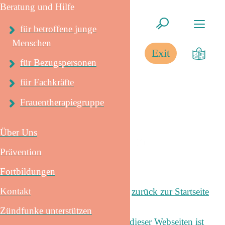
Beratung und Hilfe
für betroffene junge
Menschen
Exit
für Bezugspersonen
für Fachkräfte
Frauentherapiegruppe
Über Uns
Impressum
Prävention
Fortbildungen
Kontakt
zurück zur Startseite
Zündfunke unterstützen
Verantwortlich für den Inhalt dieser Webseiten ist